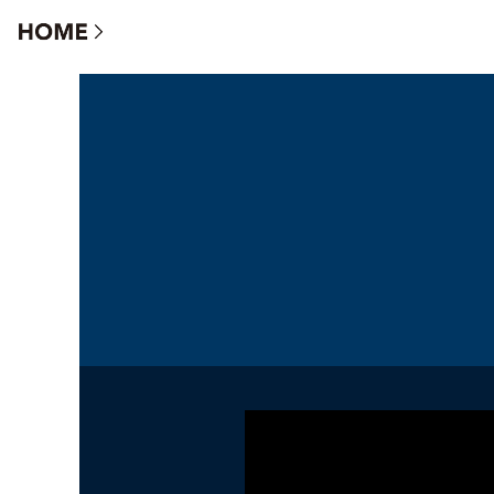
S.I.S（シス）- スケルトンインフィルの家